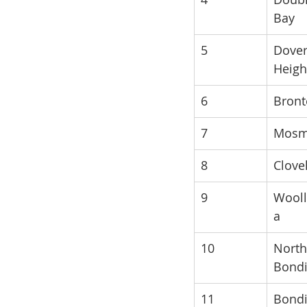
Bay
5
Dover
Heigh
6
Bront
7
Mos
8
Clovel
9
Wooll
a
10
North
Bond
11
Bond