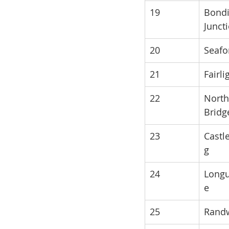
19
Bondi
Junct
20
Seafo
21
Fairli
22
North
Bridg
23
Castl
g
24
Longu
e
25
Rand