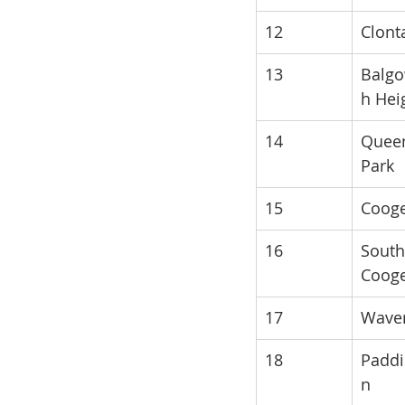
12
Clont
13
Balgo
h Hei
14
Quee
Park
15
Coog
16
South
Coog
17
Waver
18
Paddi
n