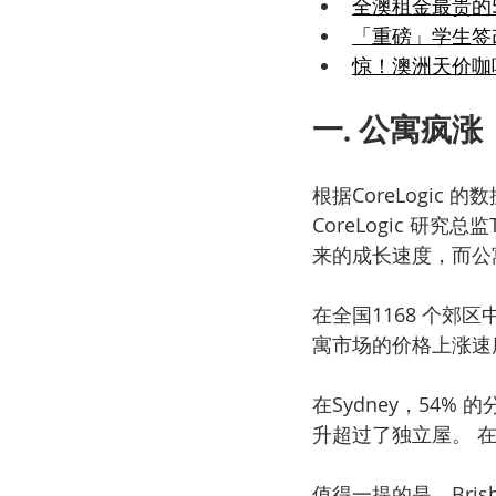
全澳租金最贵的
「重磅」学生签
惊！澳洲天价咖啡
一. 公寓疯
根据CoreLogi
CoreLogic 研
来的成长速度，而公
在全国1168 个郊
寓市场的价格上涨速
在Sydney，54%
升超过了独立屋。 在
值得一提的是，Brisb