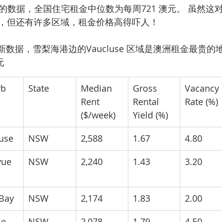
rch 的数据，全国住宅租金中位数为每周721 澳元。 虽然
，但还有许多区域，租金价格高得吓人！
 的最新数据，雪梨海港边的Vaucluse 区域是澳洲租金最贵
元
rb
State
Median 
Gross 
Vacancy 
Rent 
Rental 
Rate (%)
($/week)
Yield (%)
use
NSW
2,588
1.67
4.80
vue 
NSW
2,240
1.43
3.20
Bay
NSW
2,174
1.83
2.00
e 
NSW
2,078
1.79
4.50