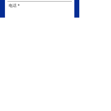
电话
主题
信息
本人同意 Right Key Investment 及其相关实体
或授权市场推广合作伙伴透过电邮、短讯
（SMS）或邮寄方式联络我，向我提供其产品
及相关服务的资讯。我可随时选择取消接收
相关联络。
提交