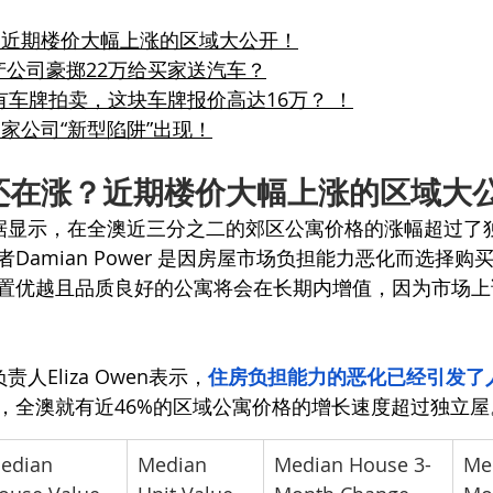
？近期楼价大幅上涨的区域大公开！
产公司豪掷22万给买家送汽车？
稀有车牌拍卖，这块车牌报价高达16万？ ！
家公司“新型陷阱”出现！
还在涨？近期楼价大幅上涨的区域大
司的数据显示，在全澳近三分之二的郊区公寓价格的涨幅超过了
Damian Power 是因房屋市场负担能力恶化而选择购
置优越且品质良好的公寓将会在长期内增值，因为市场上
负责人Eliza Owen表示，
住房负担能力的恶化已经引发了
，全澳就有近46%的区域公寓价格的增长速度超过独立屋
edian 
Median 
Median House 3-
Med