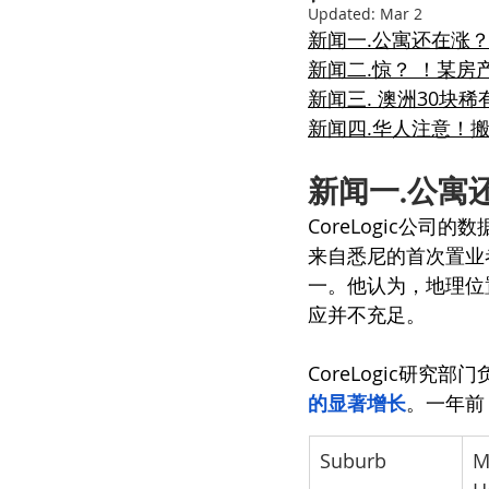
Updated:
Mar 2
新闻一.公寓还在涨
新闻二.惊？ ！某房
新闻三. 澳洲30块
新闻四.华人注意！搬
新闻一.公寓
CoreLogic公
来自悉尼的首次置业者
一。他认为，地理位
应并不充足。
CoreLogic研究部门
的显著增长
。一年前
Suburb
M