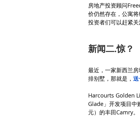
房地产投资顾问Freedo
价仍然存在，公寓将
投资者们可以赶紧关
新闻二.惊？
最近，一家新西兰房
排别墅，那就是，
送
Harcourts Golde
Glade」开发项目中
元）的丰田Camry。