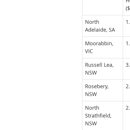
H
(
North 
1
Adelaide, SA
Moorabbin, 
1
VIC
Russell Lea, 
3
NSW
Rosebery, 
2
NSW
North 
2
Strathfield, 
NSW