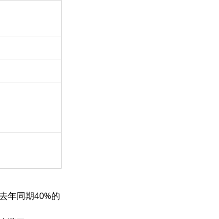
去年同期40%的