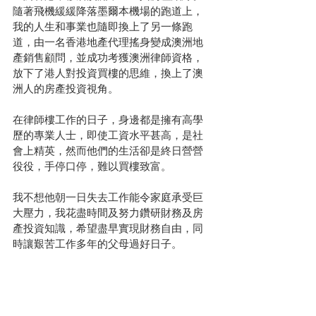
隨著飛機緩緩降落墨爾本機場的跑道上，
我的人生和事業也隨即換上了另一條跑
道，由一名香港地產代理搖身變成澳洲地
產銷售顧問，並成功考獲澳洲律師資格，
放下了港人對投資買樓的思維，換上了澳
洲人的房產投資視角。
在律師樓工作的日子，身邊都是擁有高學
歷的專業人士，即使工資水平甚高，是社
會上精英，然而他們的生活卻是終日營營
役役，手停口停，難以買樓致富。
我不想他朝一日失去工作能令家庭承受巨
大壓力，我花盡時間及努力鑽研財務及房
產投資知識，希望盡早實現財務自由，同
時讓艱苦工作多年的父母過好日子。 
透過這個頻道，我會跟大家分享投資澳洲
房產的知識及經驗，一起踏上財務自由之
路。