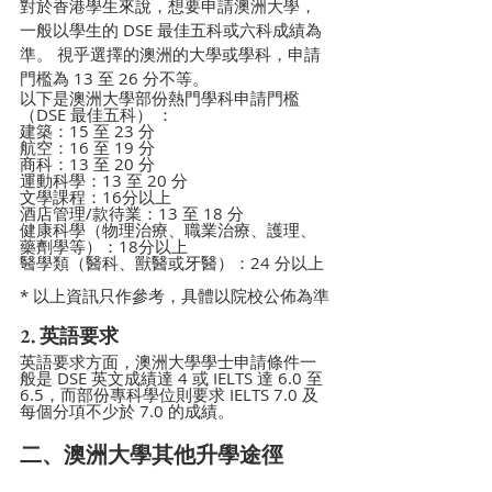
對於香港學生來說，想要申請澳洲大學，
一般以學生的 DSE 最佳五科或六科成績為
準。 視乎選擇的澳洲的大學或學科，申請
門檻為 13 至 26 分不等。
以下是澳洲大學部份熱門學科申請門檻
（DSE 最佳五科） ：
建築：15 至 23 分
航空：16 至 19 分
商科：13 至 20 分
運動科學：13 至 20 分
文學課程：16分以上
酒店管理/款待業：13 至 18 分
健康科學（物理治療、職業治療、護理、
藥劑學等）：18分以上
醫學類（醫科、獸醫或牙醫）：24 分以上
* 
以上資訊只作參考，具體以院校公佈為準
2. 英語要求
英語要求方面，澳洲大學學士申請條件一
般是 DSE 英文成績達 4 或 IELTS 達 6.0 至 
6.5，而部份專科學位則要求 IELTS 7.0 及
每個分項不少於 7.0 的成績。
二、澳洲大學其他升學途徑