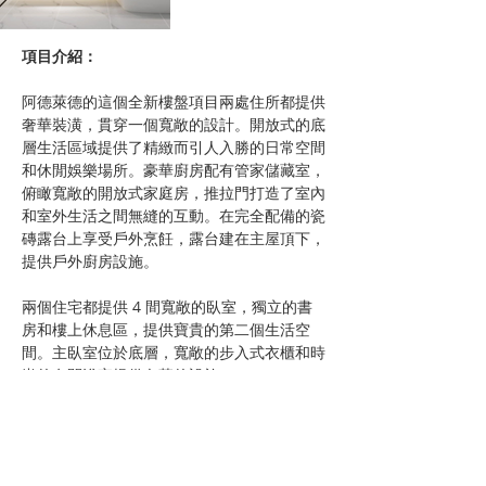
項目介紹：
阿德萊德的這個全新樓盤項目兩處住所都提供
奢華裝潢，貫穿一個寬敞的設計。開放式的底
層生活區域提供了精緻而引人入勝的日常空間
和休閒娛樂場所。豪華廚房配有管家儲藏室，
俯瞰寬敞的開放式家庭房，推拉門打造了室內
和室外生活之間無縫的互動。在完全配備的瓷
磚露台上享受戶外烹飪，露台建在主屋頂下，
提供戶外廚房設施。
兩個住宅都提供 4 間寬敞的臥室，獨立的書
房和樓上休息區，提供寶貴的第二個生活空
間。主臥室位於底層，寬敞的步入式衣櫃和時
尚的套間浴室提供奢華的設施。
臥室 2、3 和 4 都可容納雙人床，並均設有入
牆櫃，臥室 2 還提供寬敞的套間浴室。