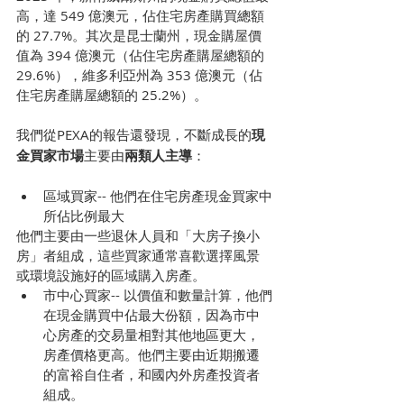
高，達 549 億澳元，佔住宅房產購買總額
的 27.7%。其次是昆士蘭州，現金購屋價
值為 394 億澳元（佔住宅房產購屋總額的 
29.6%），維多利亞州為 353 億澳元（佔
住宅房產購屋總額的 25.2%）。
我們從PEXA的報告還發現，不斷成長的
現
金買家市場
主要由
兩類人主導
：
區域買家-- 他們在住宅房產現金買家中
所佔比例最大
他們主要由一些退休人員和「大房子換小
房」者組成，這些買家通常喜歡選擇風景
或環境設施好的區域購入房產。
市中心買家-- 以價值和數量計算，他們
在現金購買中佔最大份額，因為市中
心房產的交易量相對其他地區更大，
房產價格更高。他們主要由近期搬遷
的富裕自住者，和國內外房產投資者
組成。