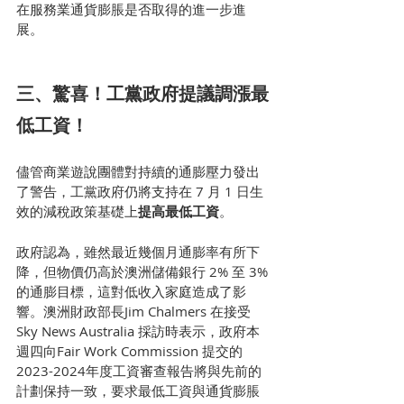
在服務業通貨膨脹是否取得的進一步進
展。
三、驚喜！工黨政府提議調漲最
低工資！
儘管商業遊說團體對持續的通膨壓力發出
了警告，工黨政府仍將支持在 7 月 1 日生
效的減稅政策基礎上
提高最低工資
。
政府認為，雖然最近幾個月通膨率有所下
降，但物價仍高於澳洲儲備銀行 2% 至 3% 
的通膨目標，這對低收入家庭造成了影
響。澳洲財政部長Jim Chalmers 在接受
Sky News Australia 採訪時表示，政府本
週四向Fair Work Commission 提交的
2023-2024年度工資審查報告將與先前的
計劃保持一致，要求最低工資與通貨膨脹