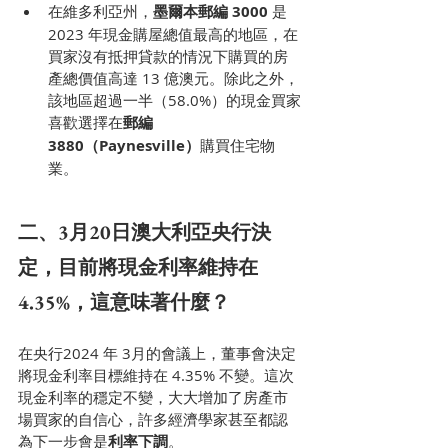
在維多利亞州，
墨爾本郵編 3000
 是 
2023 年現金購屋總值最高的地區，在
買家沒有抵押貸款的情況下購買的房
產總價值高達 13 億澳元。除此之外，
該地區超過一半（58.0%）的現金買家
喜歡選擇在
郵編 
3880（Paynesville）
購買住宅物
業。
二、3月20日澳大利亞央行決
定，目前將現金利率維持在
4.35%，這意味著什麼？
在央行2024 年 3月的會議上，董事會決定
將現金利率目標維持在 4.35% 不變。這次
現金利率的穩定不變，大大增加了房產市
場買家的自信心，許多經濟學家甚至都認
為下一步會是
利率下調
。