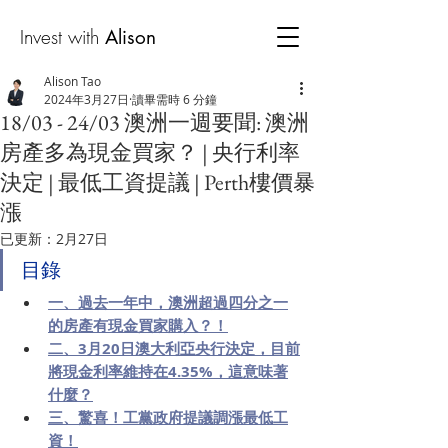
Invest with
Alison
Alison Tao
2024年3月27日
讀畢需時 6 分鐘
18/03 - 24/03 澳洲一週要聞: 澳洲
房產多為現金買家？ | 央行利率
決定 | 最低工資提議 | Perth樓價暴
漲
已更新：
2月27日
目錄
一、
過去一年中，澳洲超過四分之一
的房產有現金買家購入？！
二、
3月20日澳大利亞央行決定，目前
將現金利率維持在4.35%，這意味著
什麼？
三、
驚喜！工黨政府提議調漲最低工
資！