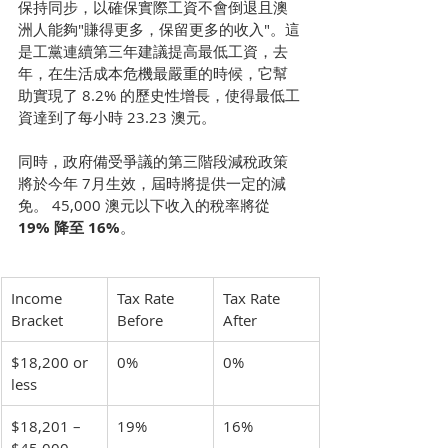
保持同步，以確保實際工資不會倒退且澳
洲人能夠"賺得更多，保留更多的收入"。這
是工黨連續第三年建議提高最低工資，去
年，在生活成本危機最嚴重的時候，它幫
助實現了 8.2% 的歷史性增長，使得最低工
資達到了每小時 23.23 澳元。
同時，政府備受爭議的第三階段減稅政策
將於今年 7月生效，屆時將提供一定的減
免。 45,000 澳元以下收入的稅率將從 
19% 降至 16%
。
Income 
Tax Rate 
Tax Rate 
Bracket
Before
After
$18,200 or 
0%
0%
less
$18,201 – 
19%
16%