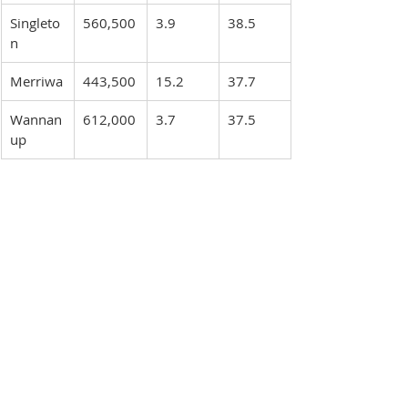
Singleto
560,500
3.9
38.5
n
Merriwa
443,500
15.2
37.7
Wannan
612,000
3.7
37.5
up
Source: Suburb median price 
performance data (as shown).
在同一時期，一大批濱海區域也進入了增
長最強勁的前 20 名郊區名單，其中包括
Swanbourne 增長了 49.3%、Sorrento了
增長 45.7%，和 Mullaloo了增長 42.6%。
除此之外，根據REIWA的最新數據，2月開
始，Perth房屋售價成長最多的區域是
Como，上漲4.1%，達到115萬澳元；緊接
著便是Two Rocks 上漲2.9%，達到51.5萬