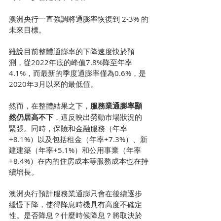
澳洲央行一直強調將通膨率恢復到 2-3% 的
未來目標。
雖說目前整體通膨率的下降速度快於預
測，從2022年底的峰值7.8%降至年率
4.1%，而最新的季度通膨率僅為0.6%，是
2020年3月以來的最低值。
然而，在整體結果之下，
服務業通膨率顯
然仍居高不下
，這反映出勞動市場狀況的
緊張。同時，保險和金融服務（年率
+8.1%）以及包括租金（年率+7.3%）、新
建建築（年率+5.1%）和公用事業（年率
+8.4%）在內的住房成本等服務成本也在持
續增長。
澳洲央行預計服務業通膨只會在後續逐步
緩慢下降，使得降息時機具有高度不確定
性。是否降息？什麼時候降息？將取決於