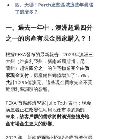
四、
天哪！Perth這些區域這些年暴漲
了這麼多？
一、過去一年中，澳洲超過四分
之一的房產有現金買家購入？！
根據PEXA發布的最新報告，2023年澳洲三
大州（維多利亞州，新南威爾斯州，昆士
蘭州）超過
四分之一
的住宅物業完全由
買
家現金支付
，房產銷售總值增加了1.5%，
共計1,296億澳元。這些現金買家完全不受
近期利率調漲的影響。
PEXA 首席經濟學家 Julie Toth 表示：現金
購屋者正在改變住宅房地產市場的動態，
未來，該客戶群的需求將對澳洲整體房地
產市場產生更大的影響
。
2023 年，新南威爾斯州的現金購買總值最