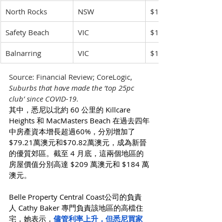
North Rocks
NSW
$1,833,602
Safety Beach
VIC
$1,163,387
Balnarring
VIC
$1,176,359
Source: Financial Review; CoreLogic, 
Suburbs that have made the ‘top 25pc 
club’ since COVID-19
.
其中，悉尼以北約 60 公里的 Killcare 
Heights 和 MacMasters Beach 在過去四年
中房產資本增長超過60%，分別增加了
$79.21萬澳元和$70.82萬澳元，成為新晉
的優質郊區。截至 4 月底，這兩個地區的
房屋價值分別高達 $209 萬澳元和 $184 萬
澳元。
Belle Property Central Coast公司的負責
人 Cathy Baker 專門負責該地區的高檔住
宅，她表示，
儘管利率上升，但悉尼買家