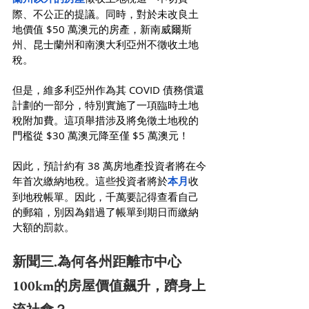
際、不公正的提議。同時，對於未改良土
地價值 $50 萬澳元的房產，新南威爾斯
州、昆士蘭州和南澳大利亞州不徵收土地
稅。
但是，維多利亞州作為其 COVID 債務償還
計劃的一部分，特別實施了一項臨時土地
稅附加費。這項舉措涉及將免徵土地稅的
門檻從 $30 萬澳元降至僅 $5 萬澳元！
因此，預計約有 38 萬房地產投資者將在今
年首次繳納地稅。這些投資者將於
本月
收
到地稅帳單。因此，千萬要記得查看自己
的郵箱，別因為錯過了帳單到期日而繳納
大額的罰款。
新聞三.為何各州距離市中心
100km的房屋價值飆升，躋身上