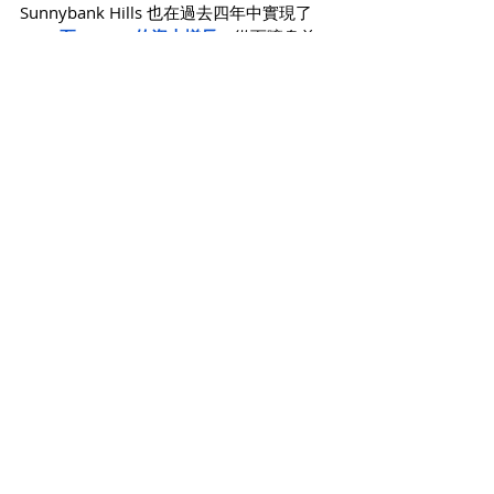
Sunnybank Hills 也在過去四年中實現了
57% 至 73.9% 的資本增長
，從而躋身前
列。
四年前，這些地區的中位數平均徘徊在 
$70 萬澳元左右，但在最近的經濟繁榮時
期，
中位數已飆升至 $110 萬澳元以上
。
除此之外，阿德萊德的些許地區表現也十
分優異。Rostrevor、Brighton、
Hawthorndene、Panorama 和 Willunga 
因過去四年房價中位數大幅上漲而躋身高
端市場。就在COVID之前，這些郊區的房
價還在 $60 萬澳元左右，但現在已經飆升
至 $95 萬澳元以上。
如果你在以上地區投資過房產，那麼恭喜
你，真的賺到了喔！
【結語】