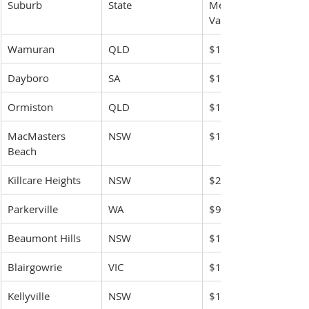
Suburb
State
Median Dwelling 
Value (Apr 2024)
Wamuran
QLD
$1,104,217
Dayboro
SA
$1,100,708
Ormiston
QLD
$1,117,627
MacMasters 
NSW
$1,839,872
Beach
Killcare Heights
NSW
$2,094,830
Parkerville
WA
$956,133
Beaumont Hills
NSW
$1,826,847
Blairgowrie
VIC
$1,388,549
Kellyville
NSW
$1,858,457