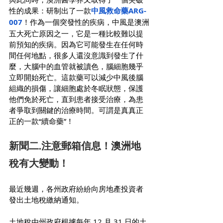
性的成果：研制出了一款
中風救命藥ARG-
007
！作為一個突發性的疾病，中風是澳洲
五大死亡原因之一，它是一種比較難以提
前預知的疾病。因為它可能發生在任何時
間任何地點，很多人還沒意識到發生了什
麼，大腦中的血管就被讀色，腦細胞幾乎
立即開始死亡。這款藥可以減少中風後腦
組織的損傷，讓細胞處於冬眠狀態，保護
他們免於死亡，直到患者接受治療，為患
者爭取到關鍵的治療時間。可謂是真真正
正的一款“續命藥”！
新聞二.注意郵箱信息！澳洲地
稅有大變動！
最近幾週，各州政府紛紛向房地產投資者
發出土地稅繳納通知。
土地稅由州政府根據每年 12 月 31 日的土