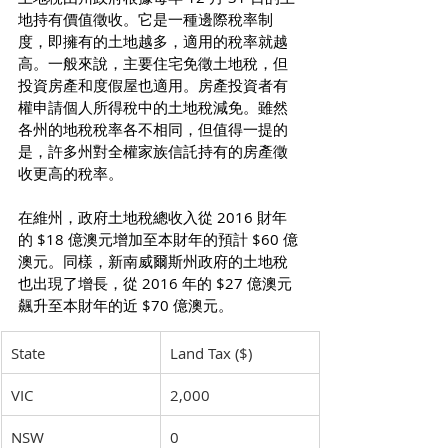
地持有價值徵收。它是一種邊際稅率制
度，即擁有的土地越多，適用的稅率就越
高。一般來說，主要住宅免徵土地稅，但
投資房產和度假屋也適用。房產投資者有
權申請個人所得稅中的土地稅減免。雖然
各州的地稅稅率各不相同，但值得一提的
是，許多州對全權家族信託持有的房產徵
收更高的稅率。
在維州，政府土地稅總收入從 2016 財年
的 $18 億澳元增加至本財年的預計 $60 億
澳元。同樣，新南威爾斯州政府的土地稅
也出現了增長，從 2016 年的 $27 億澳元
飆升至本財年的近 $70 億澳元。
State
Land Tax ($)
VIC
2,000
NSW
0