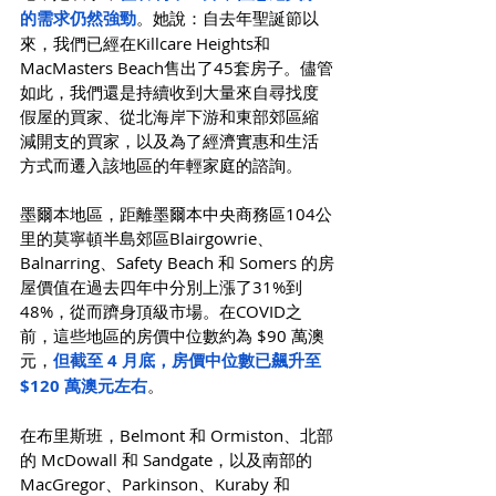
的需求仍然強勁
。她說：自去年聖誕節以
來，我們已經在Killcare Heights和
MacMasters Beach售出了45套房子。儘管
如此，我們還是持續收到大量來自尋找度
假屋的買家、從北海岸下游和東部郊區縮
減開支的買家，以及為了經濟實惠和生活
方式而遷入該地區的年輕家庭的諮詢。
墨爾本地區，距離墨爾本中央商務區104公
里的莫寧頓半島郊區Blairgowrie、
Balnarring、Safety Beach 和 Somers 的房
屋價值在過去四年中分別上漲了31%到
48%，從而躋身頂級市場。在COVID之
前，這些地區的房價中位數約為 $90 萬澳
元，
但截至 4 月底，房價中位數已飆升至 
$120 萬澳元左右
。
在布里斯班，Belmont 和 Ormiston、北部
的 McDowall 和 Sandgate，以及南部的
MacGregor、Parkinson、Kuraby 和 