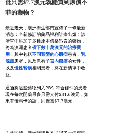
低只需$7.7澳元就能買到原價不
菲的藥物？
最近幾天，澳洲衛生部門宣佈了一條最新
消息：全新修訂的藥品福利計畫出爐！該
清單中添加了多種原本價格昂貴的藥物，
將為澳洲患者
省下數十萬澳元的治療費
用
！其中包括
不同類型的心肌病
患者，
乳
腺癌
患者，以及患有
子宮內膜癌
的女性，
以及
慢性腎病
相關患者，將在新清單中收
益。
通過將這些藥物列入PBS, 符合條件的患者
現在每次開藥最多只需支付$31.6澳元，如
果有優惠卡的話，則僅需$7.7澳元。
與此同時，澳洲醫學界又取得了一個突破