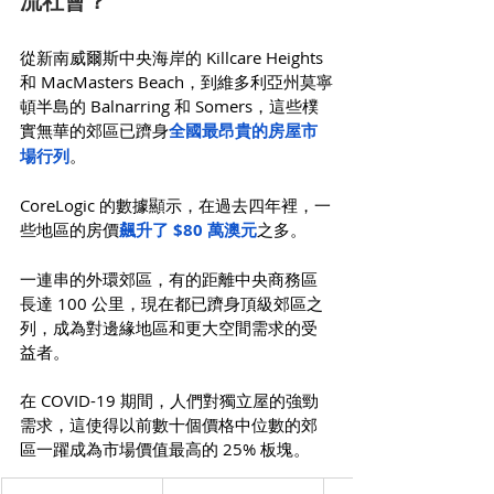
流社會？
從新南威爾斯中央海岸的 Killcare Heights 
和 MacMasters Beach，到維多利亞州莫寧
頓半島的 Balnarring 和 Somers，這些樸
實無華的郊區已躋身
全國最昂貴的房屋市
場行列
。
CoreLogic 的數據顯示，在過去四年裡，一
些地區的房價
飆升了 $80 萬澳元
之多。
一連串的外環郊區，有的距離中央商務區
長達 100 公里，現在都已躋身頂級郊區之
列，成為對邊緣地區和更大空間需求的受
益者。
在 COVID-19 期間，人們對獨立屋的強勁
需求，這使得以前數十個價格中位數的郊
區一躍成為市場價值最高的 25% 板塊。