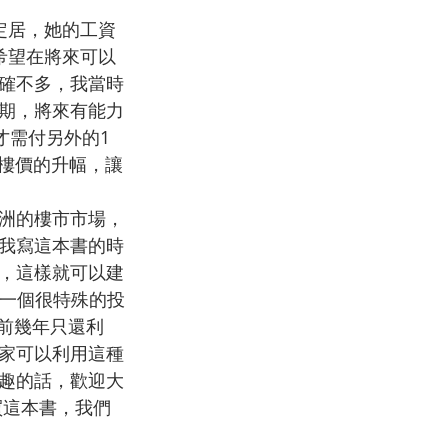
定居，她的工資
希望在將來可以
確不多，我當時
期，將來有能力
才需付另外的1
住樓價的升幅，讓
洲的樓市市場，
我寫這本書的時
，這樣就可以建
是一個很特殊的投
在前幾年只還利
家可以利用這種
趣的話，歡迎大
購買這本書，我們