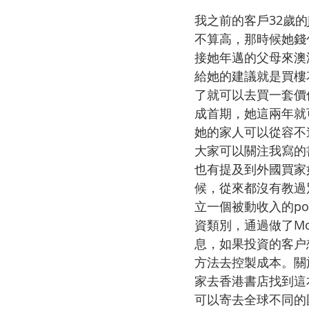
我之前的客戶32歲的
不算高，那時候她錢
接她年邁的父母來澳
給她的建議就是買樓
了就可以去買一套價
成首期，她這兩年就
她的家人可以從容不
大家可以關注我寫的
也有提及到外國買家
候，從來都沒有教過
立一個被動收入的po
資類別，通過做了Mo
息，如果投資的客户
方法去控製成本。關
家去香港書店找到這本
可以寄去全球不同的