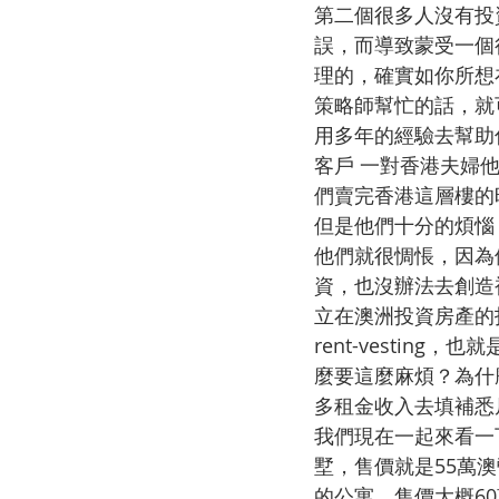
第二個很多人沒有投
誤，而導致蒙受一個
理的，確實如你所想
策略師幫忙的話，就
用多年的經驗去幫助
客戶 一對香港夫婦他
們賣完香港這層樓的
但是他們十分的煩惱，
他們就很惆悵，因為
資，也沒辦法去創造
立在澳洲投資房產的
rent-vesti
麼要這麼麻煩？為什
多租金收入去填補悉
我們現在一起來看一下
墅，售價就是55萬澳
的公寓，售價大概6