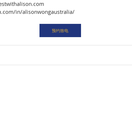
estwithalison.com 
n.com/in/alisonwongaustralia/ 
预约致电