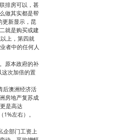
联排房可以，甚
么做其实都是帮
的更新显示，昆
二就是购买或建
或以上，第四就
置业者中的任何人
。原本政府的补
以这次加倍的置
疫情后澳洲经济活
洲房地产复苏成
长更是高达
（1%左右）。
中私企部门工资上
有变动，平均增幅