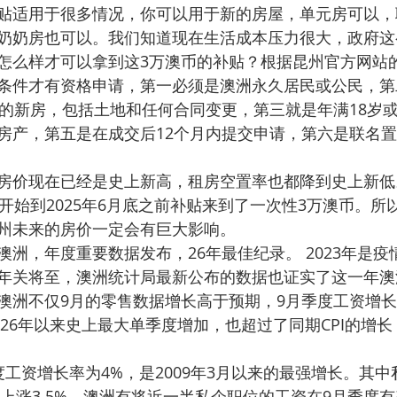
贴适用于很多情况，你可以用于新的房屋，单元房可以，
奶奶房也可以。我们知道现在生活成本压力很大，政府这
怎么样才可以拿到这3万澳币的补贴？根据昆州官方网站
条件才有资格申请，第一必须是澳洲永久居民或公民，第
币的新房，包括土地和任何合同变更，第三就是年满18岁
房产，第五是在成交后12个月内提交申请，第六是联名
房价现在已经是史上新高，租房空置率也都降到史上新低
开始到2025年6月底之前补贴来到了一次性3万澳币。所
州未来的房价一定会有巨大影响。
澳洲，年度重要数据发布，26年最佳纪录。 2023年是
年关将至，澳洲统计局最新公布的数据也证实了这一年澳
澳洲不仅9月的零售数据增长高于预期，9月季度工资增
布26年以来史上最大单季度增加，也超过了同期CPI的增长
度工资增长率为4%，是2009年3月以来的最强增长。其
门上涨3.5%。澳洲有将近一半私企职位的工资在9月季度