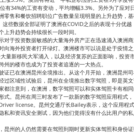
职位有34%的工资有变动，平均增幅3.3%。另外为了应对
洲零售和餐饮招聘职位广告数量呈现明显的上升趋势，基
0%。这些数据全部证明了澳洲在COVID之后的表现十分优
个上升趋势会持续很长一段时间。
示对于投资数据敏感的大量海外房产正在迅速涌入澳洲商
时向海外投资者打开绿灯。澳洲楼市可以说是处于疫情之
来大量新移民大军涌入，以及经济复苏的正面影响，投资
跨州的楼市也成为了投资者追逐的一大热点。
驶证已在澳洲昆州全境推出。从这个月开始，澳洲昆州司
过区域性试验后，昆州在全境推出数字驾照，即是英文说的Di
cense。大家都注意到，在澳洲，数字驾照可以和实体驾照卡有
形式。昆州在周三时发布了一款新的数字驾照应用程式，
iver license。昆州交通厅长Bailey表示，这个应用
隐私和资讯安全测试，因为他们觉得没有什么比用户的私
，昆州的人仍然需要在驾照到期时更新实体驾照和身份证