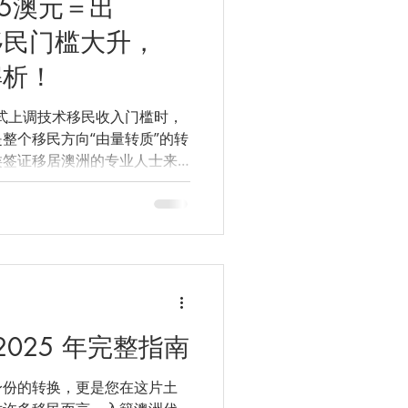
15澳元＝出
移民门槛大升，
解析！
正式上调技术移民收入门槛时，
整个移民方向“由量转质”的转
类签证移居澳洲的专业人士来
加激烈，门槛亦更高，但对真
时也是机遇来临的讯号。...
025 年完整指南
身份的转换，更是您在这片土