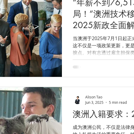
“年薪不到76,5
局！”澳洲技术
2025新政全面
当澳洲于2025年7月1日起
这不仅是一项政策更新，更是
捩点。对有志透过雇主担保
说，这项调整代表竞争将更
正具备实力的人才而言，这同
Alison Tao
Jun 3, 2025
5 min read
澳洲入籍要求：2
成为澳洲公民，不仅是法律